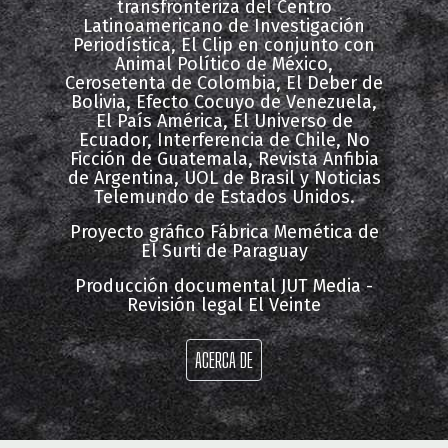
transfronteriza del
Centro
Latinoamericano de Investigación
Periodística, El Clip
en conjunto con
Chile
Animal Político
de México,
Cerosetenta
de Colombia,
El Deber
de
Colombia
Bolivia,
Efecto Cocuyo
de Venezuela,
El País América
,
El Universo
de
Ecuador,
Interferencia
de Chile,
No
Ecuador
Ficción
de Guatemala,
Revista Anfibia
de Argentina,
UOL
de Brasil y
Noticias
Telemundo
de Estados Unidos.
Estados Unidos
Proyecto gráfico
Fábrica Memética
de
Guatemala
El Surti
de Paraguay
Producción documental
JUT Media
-
Mexico
Revisión legal
El Veinte
Venezuela
ACERCA DE